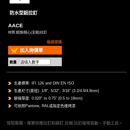
防水型鋁拉釘
AACE
材質:鋁頭/鋁心(全鋁)拉釘
繼續選購
加入詢價單
數量
生產標準: IFI 126 and DIN EN ISO
生產尺寸(直徑): 1/8", 5/32", 3/16" (3.2/4.0/4.8mm)
鉚接厚度: 0.020" to 0.75” (0.5 to 19mm)
可依照Pantone, RAL或指定色樣烤漆
恆昭集團，專業供應拉釘和鉚釘,拉帽,拉釘槍等氣動、手動工具。